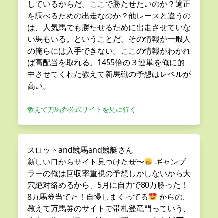
しているからだ。ここで勝たせたいのか？適正
を調べるための出走なのか？他レースと違うの
は、人気馬でも勝たせるために出走させていな
い馬もいる。ということだ。その情報が一般人
の俺らには入手できない。ここの情報がわかれ
ば高配当を取れる。1455倍の３連単を俺に的
中させてくれた教えて新馬戦の予想はレベルが
高い。
教えて万馬券公式サイトを見に行く
スロットand競馬and競艇さん
新しい口からサイト見つけたぜ〜
ギャンブ
ラーの俺は回収率重視の予想しかしないから大
穴絶対絡めるから、5月に自力で80万勝った！
8万馬券当てた！自慢しまくってる
からの、
教えて万馬券のサイトで帯札登竜門っていう、