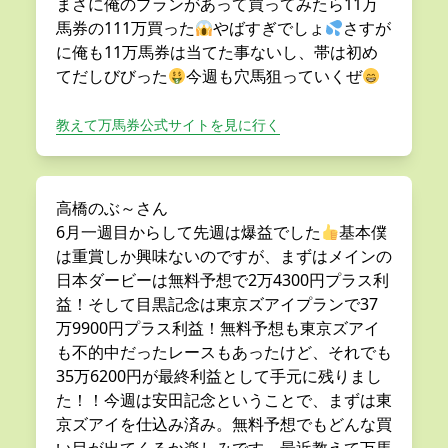
まさに俺のプランがあって買ってみたら11万
馬券の111万買った
やばすぎでしょ
さすが
に俺も11万馬券は当てた事ないし、帯は初め
てだしびびった
今週も穴馬狙っていくぜ
教えて万馬券公式サイトを見に行く
高橋のぶ～さん
6月一週目からして先週は爆益でした
基本僕
は重賞しか興味ないのですが、まずはメインの
日本ダービーは無料予想で2万4300円プラス利
益！そして目黒記念は東京ズアイプランで37
万9900円プラス利益！無料予想も東京ズアイ
も不的中だったレースもあったけど、それでも
35万6200円が最終利益として手元に残りまし
た！！今週は安田記念ということで、まずは東
京ズアイを仕込み済み。無料予想でもどんな買