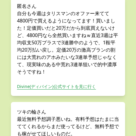
匿名さん
自分も今週はタリスマンのオファー来てて
4800円で買えるようになってます！買いまし
た！定価買いだと20万だから到底買えないけ
ど、4800円なら全然買いますねｗ直近3週は平
均収支50万プラスで3連勝中のようで、1鞍平
均20万払い戻し。定価20万の激高プランの割
には大荒れのアホみたいな3連単予想じゃなく
て、現実味のある中荒れ3連単狙いで的中濃厚
そうですね！
Divine(ディバイン)公式サイトを見に行く
ツキの輪さん
最近無料予想調子悪いね。有料予想はたまに当
ててくれるからまだ使ってるけど、無料予想で
も稼がせてほしいものだ。