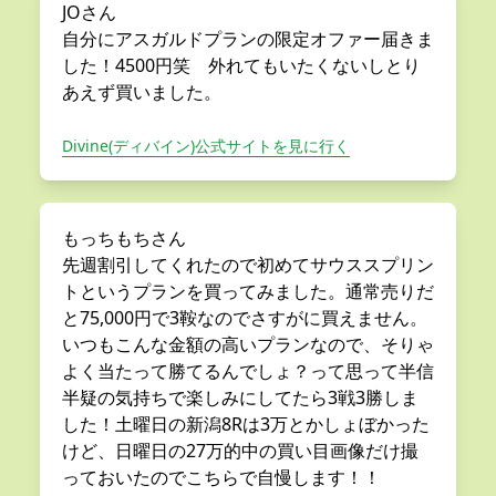
JOさん
自分にアスガルドプランの限定オファー届きま
した！4500円笑 外れてもいたくないしとり
あえず買いました。
Divine(ディバイン)公式サイトを見に行く
もっちもちさん
先週割引してくれたので初めてサウススプリン
トというプランを買ってみました。通常売りだ
と75,000円で3鞍なのでさすがに買えません。
いつもこんな金額の高いプランなので、そりゃ
よく当たって勝てるんでしょ？って思って半信
半疑の気持ちで楽しみにしてたら3戦3勝しま
した！土曜日の新潟8Rは3万とかしょぼかった
けど、日曜日の27万的中の買い目画像だけ撮
っておいたのでこちらで自慢します！！