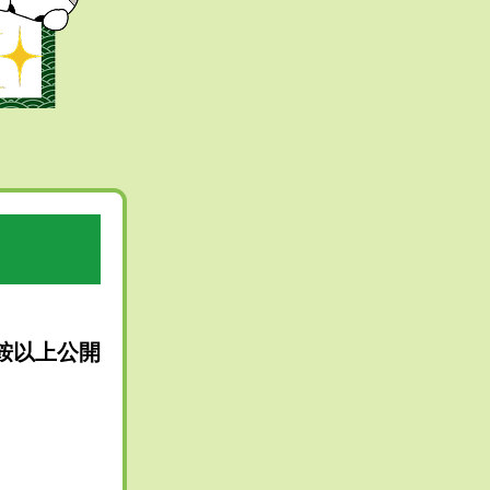
ト
鞍以上公開