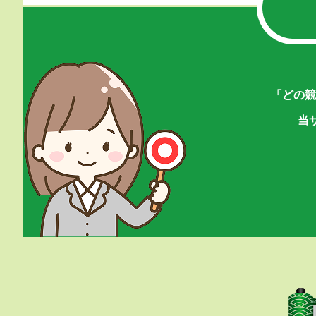
「どの競
当