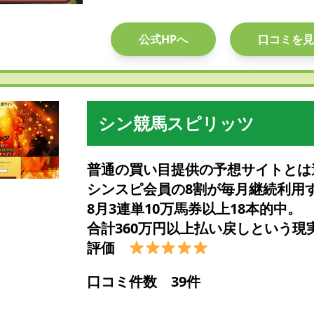
公式HPへ
口コミを見
シン競馬スピリッツ
普通の買い目提供の予想サイトとは
シンスピ会員の8割が毎月継続利用
8月3連単10万馬券以上18本的中。
合計360万円以上払い戻しという現
評価
口コミ件数 39件