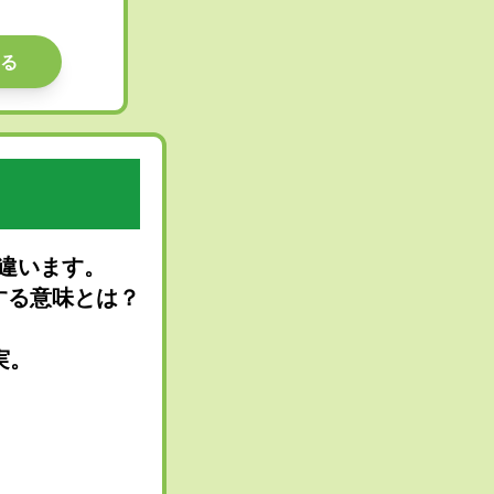
る
違います。
する意味とは？
実。