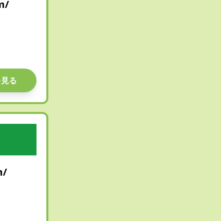
m/
を見る
m/