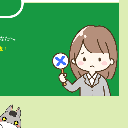
なたへ。
査！