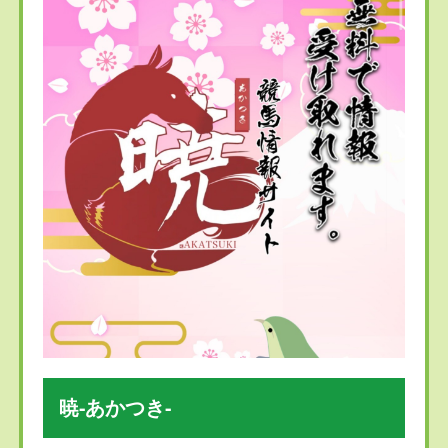
暁-あかつき-