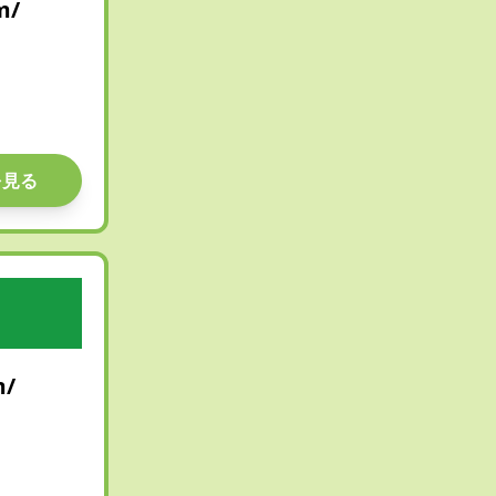
m/
を見る
m/