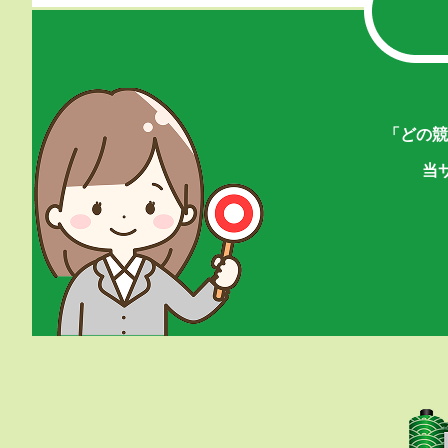
「どの競
当