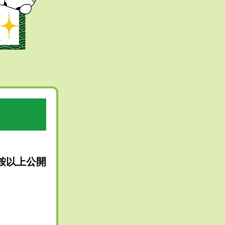
ト
鞍以上公開