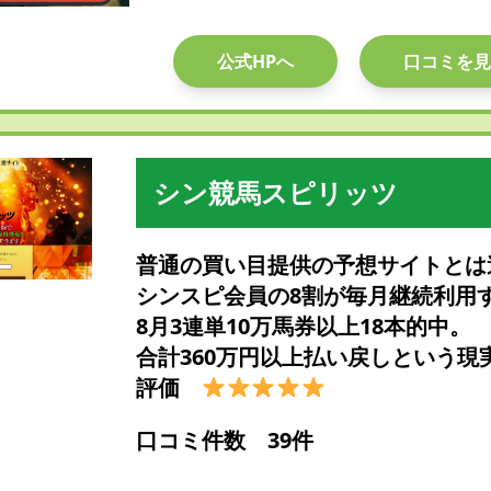
公式HPへ
口コミを見
シン競馬スピリッツ
普通の買い目提供の予想サイトとは
シンスピ会員の8割が毎月継続利用
8月3連単10万馬券以上18本的中。
合計360万円以上払い戻しという現
評価
口コミ件数 39件