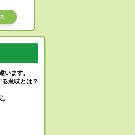
る
違います。
する意味とは？
実。