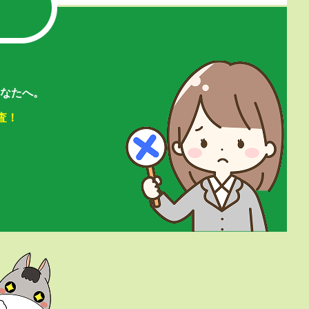
なたへ。
査！