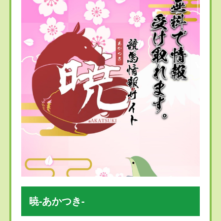
暁-あかつき-