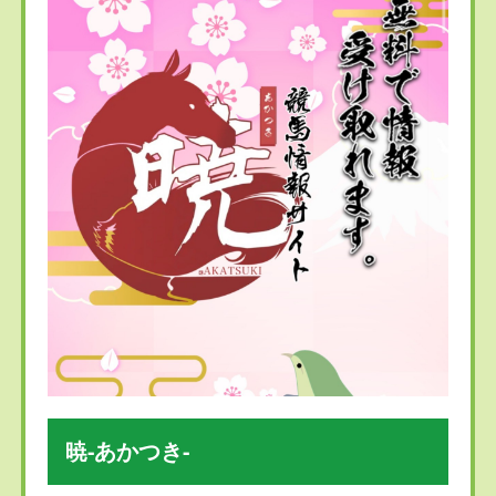
暁-あかつき-