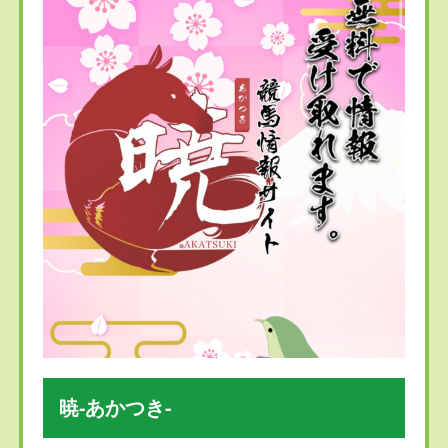
暁-あかつき-