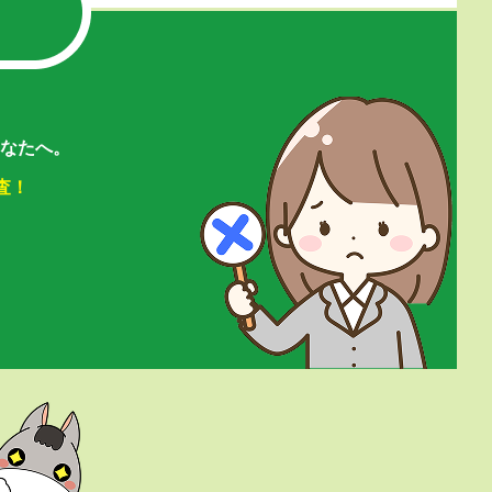
なたへ。
査！