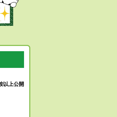
ト
鞍以上公開