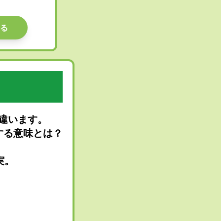
る
違います。
する意味とは？
実。