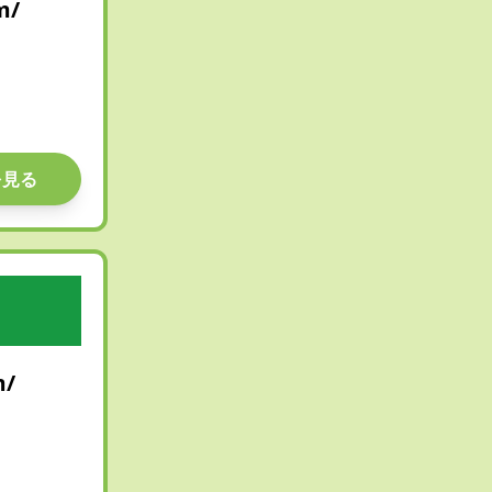
m/
を見る
m/