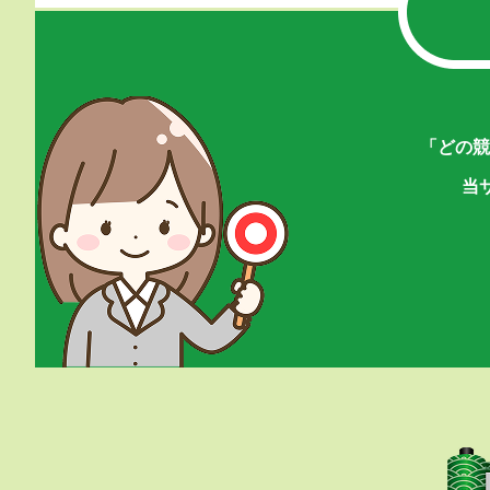
「どの競
当