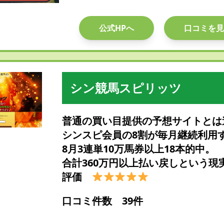
公式HPへ
口コミを見
シン競馬スピリッツ
普通の買い目提供の予想サイトとは
シンスピ会員の8割が毎月継続利用
8月3連単10万馬券以上18本的中。
合計360万円以上払い戻しという現
評価
口コミ件数 39件