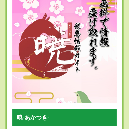
暁-あかつき-