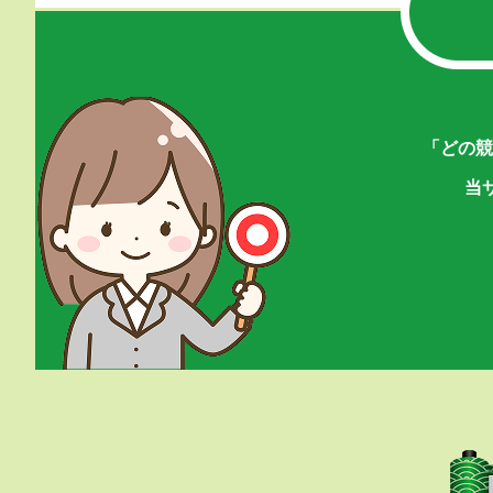
「どの競
当