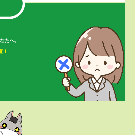
なたへ。
査！