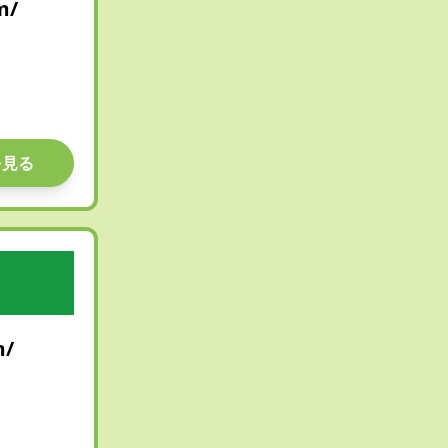
m/
を見る
m/