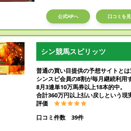
公式HPへ
口コミを見
シン競馬スピリッツ
普通の買い目提供の予想サイトとは
シンスピ会員の8割が毎月継続利用
8月3連単10万馬券以上18本的中。
合計360万円以上払い戻しという現
評価
口コミ件数 39件