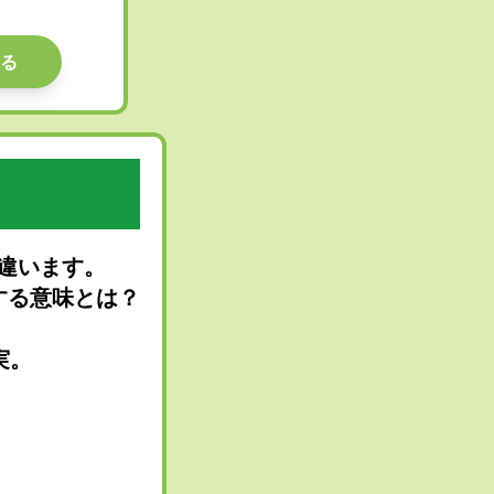
る
違います。
する意味とは？
実。