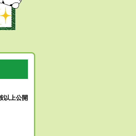
ト
鞍以上公開