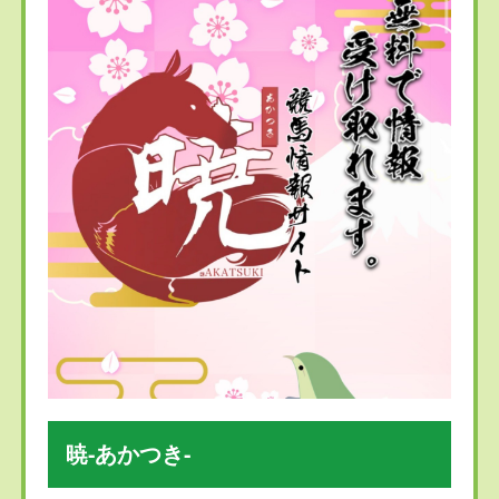
暁-あかつき-