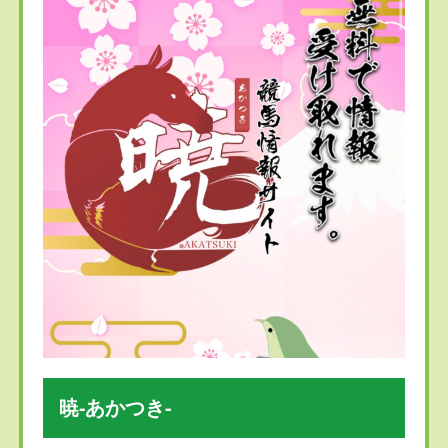
暁-あかつき-