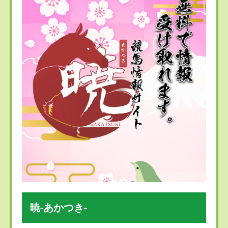
暁-あかつき-