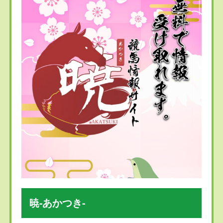
暁-あかつき-